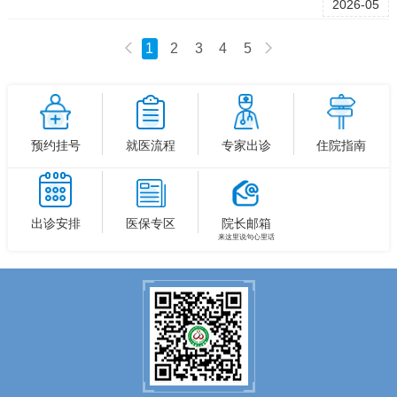
2026-05
一页
下一页
1
2
3
4
5
预约挂号
就医流程
专家出诊
住院指南
出诊安排
医保专区
院长邮箱
来这里说句心里话